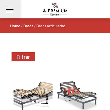
Home
/
Bases
/
Bases articuladas
Filtrar