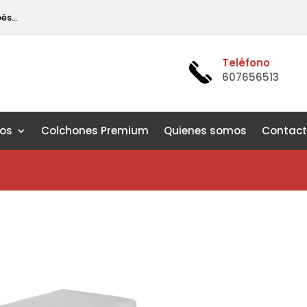
pés…
Teléfono
607656513
os
Colchones Premium
Quienes somos
Contac