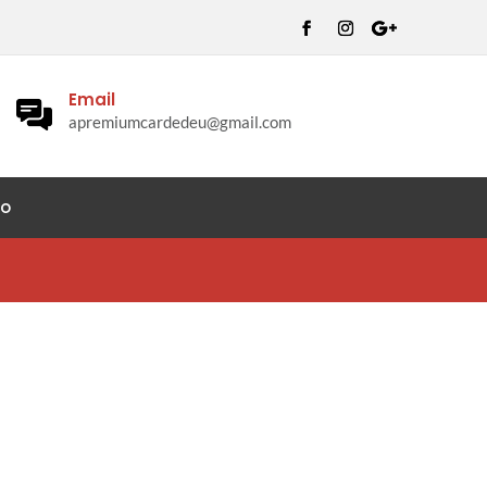
Email
apremiumcardedeu@gmail.com
to