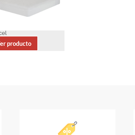
cel
er producto