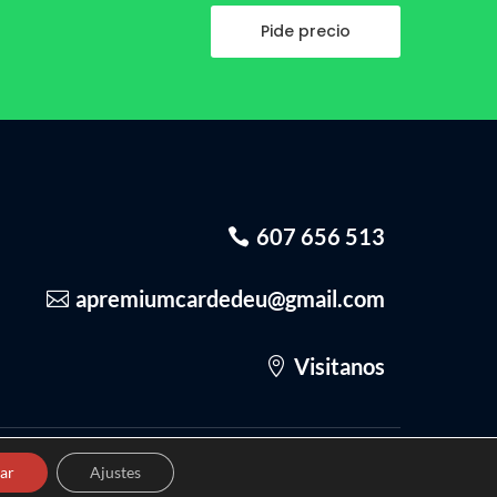
Pide precio
607 656 513
apremiumcardedeu@gmail.com
Visitanos
ar
Ajustes