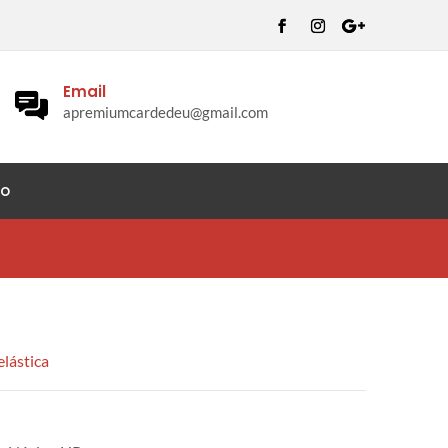
Email
apremiumcardedeu@gmail.com
to
elástica