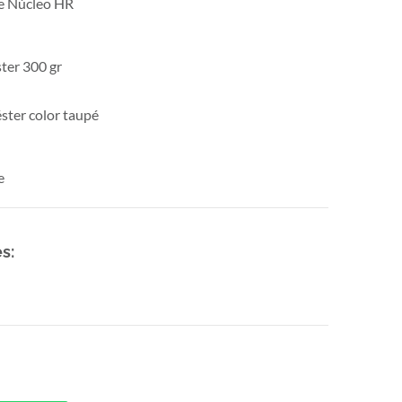
me Núcleo HR
ster 300 gr
ter color taupé
e
s: