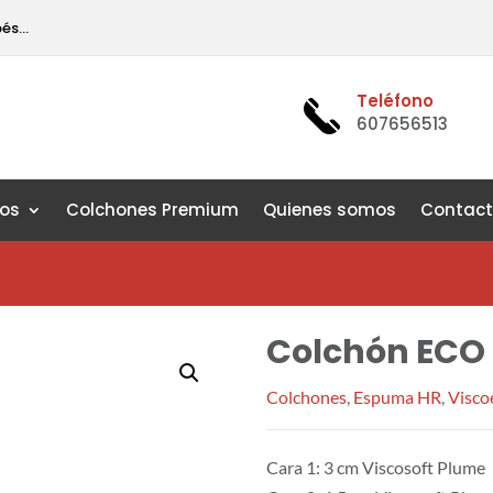
pés…
Teléfono
607656513
os
Colchones Premium
Quienes somos
Contac
Colchón ECO
Colchones
,
Espuma HR
,
Visco
Cara 1: 3 cm Viscosoft Plume