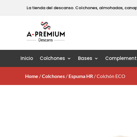
La tienda del descanso. Colchones, almohadas, cana
Inicio
Colchones
Bases
Complement
Home
/
Colchones
/
Espuma HR
/
Colchón ECO