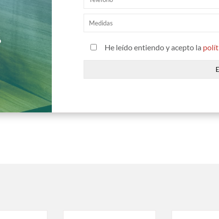
?
He leído entiendo y acepto la
polí