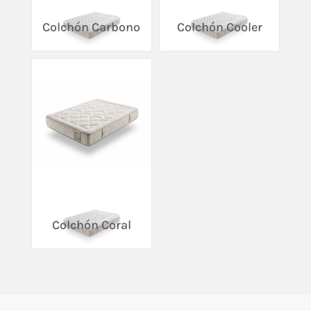
Colchón Carbono
Colchón Cooler
Colchón Coral