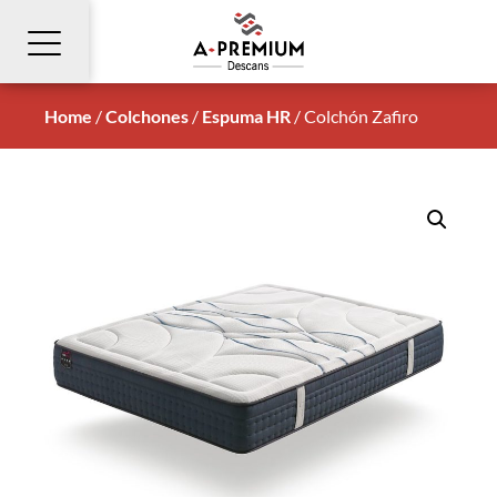
Home
/
Colchones
/
Espuma HR
/
Colchón Zafiro