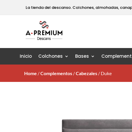
La tienda del descanso. Colchones, almohadas, cana
Inicio
Colchones
Bases
Complement
Home
/
Complementos
/
Cabezales
/
Duke