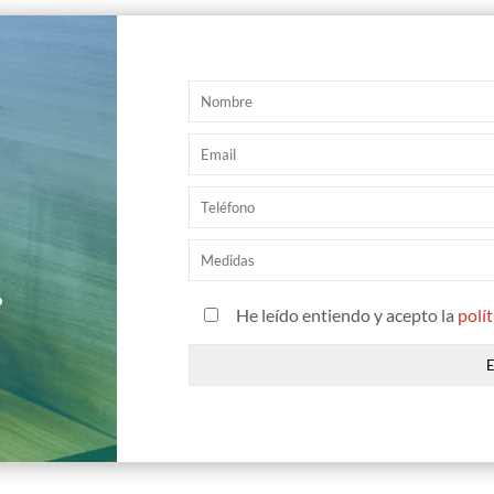
?
He leído entiendo y acepto la
polí