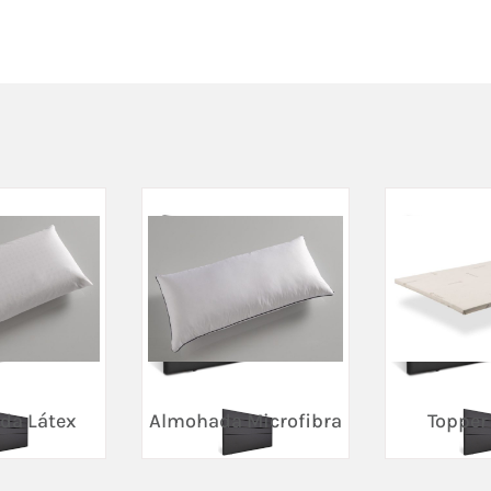
da Látex
Almohada Microfibra
Topper