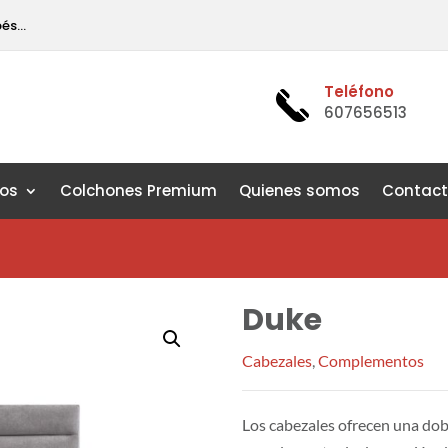
pés…
Teléfono
607656513
os
Colchones Premium
Quienes somos
Contac
Duke
Cabezales
,
Complementos
Los cabezales ofrecen una dobl