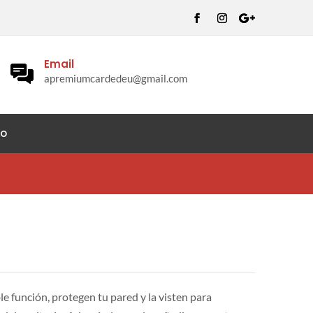
Email
apremiumcardedeu@gmail.com
to
e función, protegen tu pared y la visten para