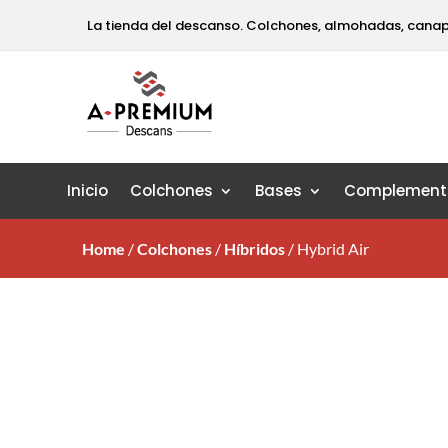
La tienda del descanso. Colchones, almohadas, cana
Inicio
Colchones
Bases
Complement
Home
/
Colchones
/
Híbridos
/
Hybrid Air