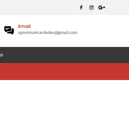
Email
apremiumcardedeu@gmail.com
to
s