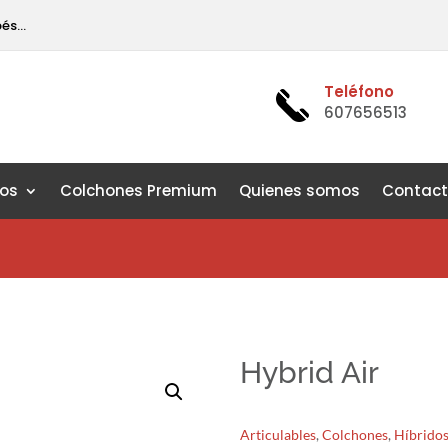
pés…
Teléfono
607656513
os
Colchones Premium
Quienes somos
Contac
Hybrid Air
Articulables
,
Colchones
,
Híbrido