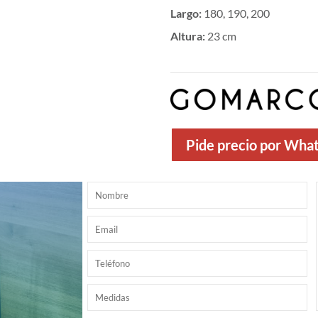
Largo
:
180, 190, 200
Altura
:
23 cm
Pide precio por Wha