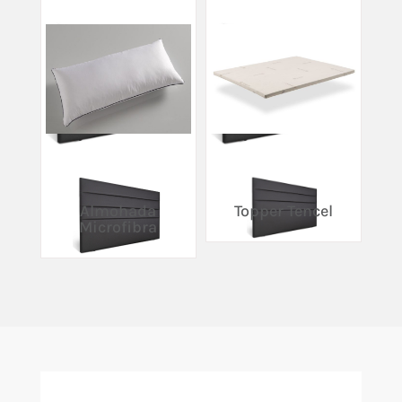
Almohada
Topper Tencel
Microfibra