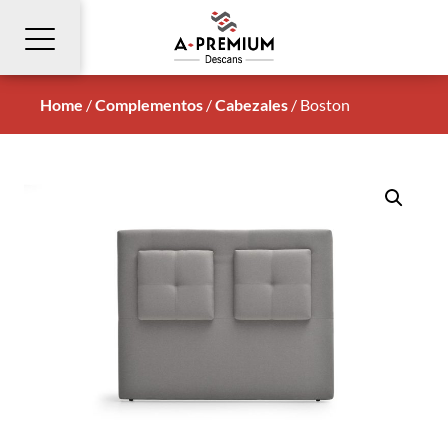
Home
/
Complementos
/
Cabezales
/
Boston