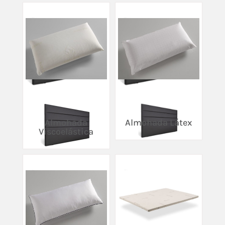
Almohada
Almohada Látex
Viscoelástica