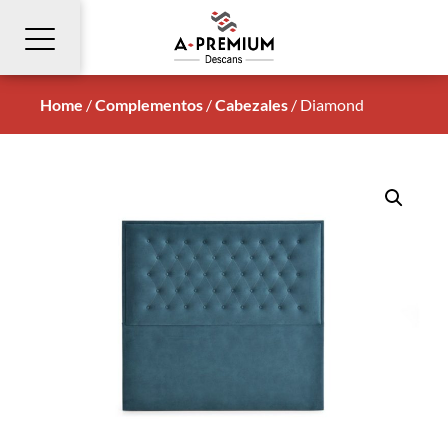
Home
/
Complementos
/
Cabezales
/
Diamond